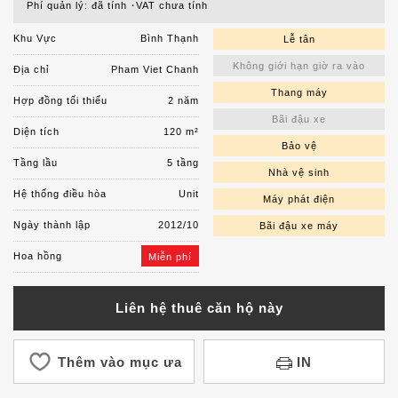
Phí quản lý: đã tính
VAT chưa tính
Khu Vực
Bình Thạnh
Lễ tân
Không giới hạn giờ ra vào
Địa chỉ
Pham Viet Chanh
Thang máy
Hợp đồng tối thiểu
2 năm
Bãi đậu xe
Diện tích
120 m²
Bảo vệ
Tầng lầu
5 tầng
Nhà vệ sinh
Hệ thống điều hòa
Unit
Máy phát điện
Ngày thành lập
2012/10
Bãi đậu xe máy
Hoa hồng
Miễn phí
Liên hệ thuê căn hộ này
Thêm vào mục ưa
IN