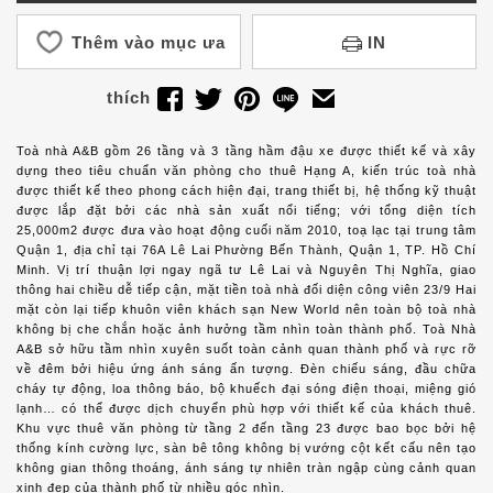
Thêm vào mục ưa
IN
thích
Toà nhà A&B gồm 26 tầng và 3 tầng hầm đậu xe được thiết kế và xây
dựng theo tiêu chuẩn văn phòng cho thuê Hạng A, kiến trúc toà nhà
được thiết kế theo phong cách hiện đại, trang thiết bị, hệ thống kỹ thuật
được lắp đặt bởi các nhà sản xuất nổi tiếng; với tổng diện tích
25,000m2 được đưa vào hoạt động cuối năm 2010, toạ lạc tại trung tâm
Quận 1, địa chỉ tại 76A Lê Lai Phường Bến Thành, Quận 1, TP. Hồ Chí
Minh. Vị trí thuận lợi ngay ngã tư Lê Lai và Nguyên Thị Nghĩa, giao
thông hai chiều dễ tiếp cận, mặt tiền toà nhà đối diện công viên 23/9 Hai
mặt còn lại tiếp khuôn viên khách sạn New World nên toàn bộ toà nhà
không bị che chắn hoặc ảnh hưởng tầm nhìn toàn thành phố. Toà Nhà
A&B sở hữu tầm nhìn xuyên suốt toàn cảnh quan thành phố và rực rỡ
về đêm bởi hiệu ứng ánh sáng ấn tượng. Đèn chiếu sáng, đầu chữa
cháy tự động, loa thông báo, bộ khuếch đại sóng điện thoại, miệng gió
lạnh… có thể được dịch chuyển phù hợp với thiết kế của khách thuê.
Khu vực thuê văn phòng từ tầng 2 đến tầng 23 được bao bọc bởi hệ
thống kính cường lực, sàn bê tông không bị vướng cột kết cấu nên tạo
không gian thông thoáng, ánh sáng tự nhiên tràn ngập cùng cảnh quan
xinh đẹp của thành phố từ nhiều góc nhìn.