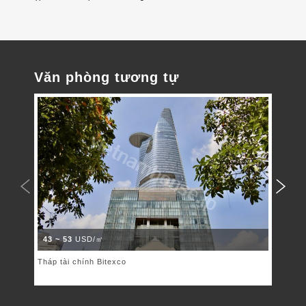
Văn phòng tương tự
43 ~ 53
USD/㎡
41 ~
Tháp tài chính Bitexco
Lim T