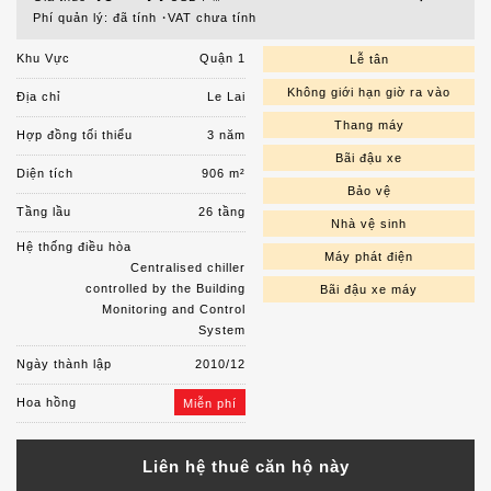
Phí quản lý: đã tính
VAT chưa tính
Khu Vực
Quận 1
Lễ tân
Không giới hạn giờ ra vào
Địa chỉ
Le Lai
Thang máy
Hợp đồng tối thiểu
3 năm
Bãi đậu xe
Diện tích
906 m²
Bảo vệ
Tầng lầu
26 tầng
Nhà vệ sinh
Hệ thống điều hòa
Máy phát điện
Centralised chiller
controlled by the Building
Bãi đậu xe máy
Monitoring and Control
System
Ngày thành lập
2010/12
Hoa hồng
Miễn phí
Liên hệ thuê căn hộ này