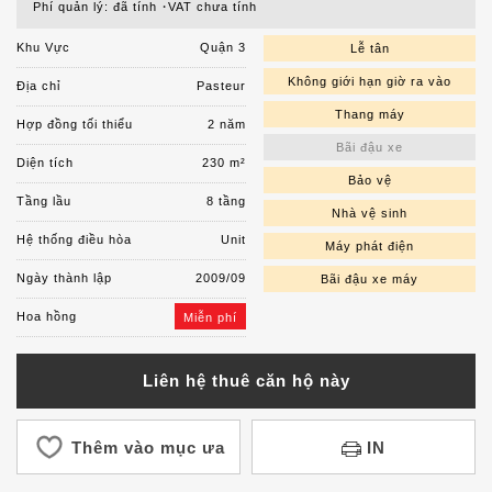
Phí quản lý: đã tính
VAT chưa tính
Khu Vực
Quận 3
Lễ tân
Không giới hạn giờ ra vào
Địa chỉ
Pasteur
Thang máy
Hợp đồng tối thiểu
2 năm
Bãi đậu xe
Diện tích
230 m²
Bảo vệ
Tầng lầu
8 tầng
Nhà vệ sinh
Hệ thống điều hòa
Unit
Máy phát điện
Ngày thành lập
2009/09
Bãi đậu xe máy
Hoa hồng
Miễn phí
Liên hệ thuê căn hộ này
Thêm vào mục ưa
IN