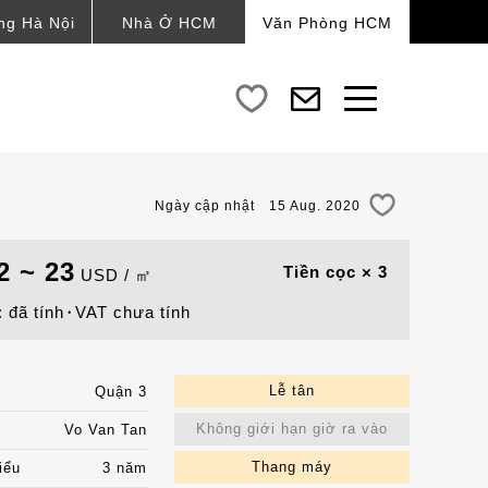
ng Hà Nội
Nhà Ở HCM
Văn Phòng HCM
Ngày cập nhật 15 Aug. 2020
2 ~ 23
Tiền cọc × 3
USD / ㎡
: đã tính
VAT chưa tính
Lễ tân
Quận 3
Không giới hạn giờ ra vào
Vo Van Tan
Thang máy
iểu
3 năm