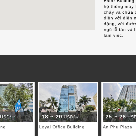
Estar Building
hệ thống máy 
cháy và chữa 
điện với điện 
động, với đườn
ngũ lễ tân và 
làm việc.
18 ~ 20
25 ~ 28
USD/㎡
USD/㎡
US
ing
Loyal Office Building
An Phu Plaza