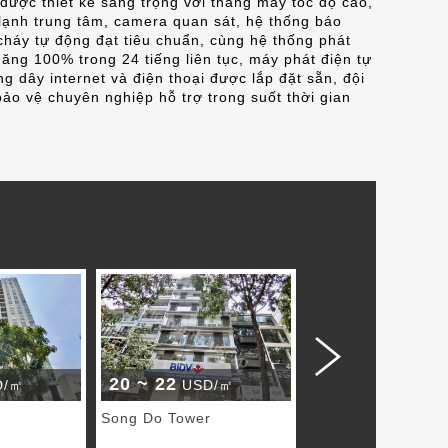
 được thiết kế sang trọng với thang máy tốc độ cao,
lạnh trung tâm, camera quan sát, hệ thống báo
cháy tự động đạt tiêu chuẩn, cùng hệ thống phát
năng 100% trong 24 tiếng liên tục, máy phát điện tự
g dây internet và điện thoại được lắp đặt sẵn, đội
bảo vệ chuyên nghiệp hỗ trợ trong suốt thời gian
20 ~ 22
18 ~ 20
D/㎡
USD/㎡
USD/㎡
Song Do Tower
IDD 1 Building