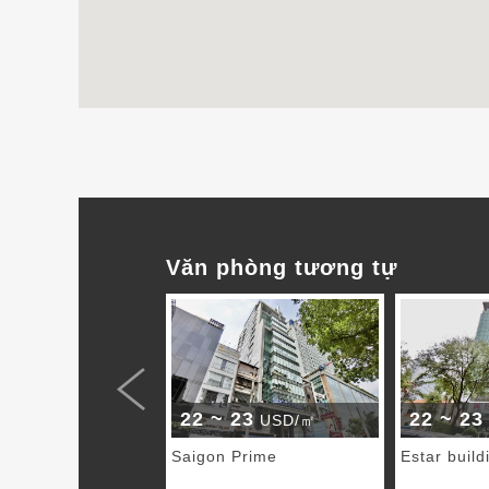
Văn phòng tương tự
22 ~ 23
22 ~ 23
USD/㎡
Saigon Prime
Estar build