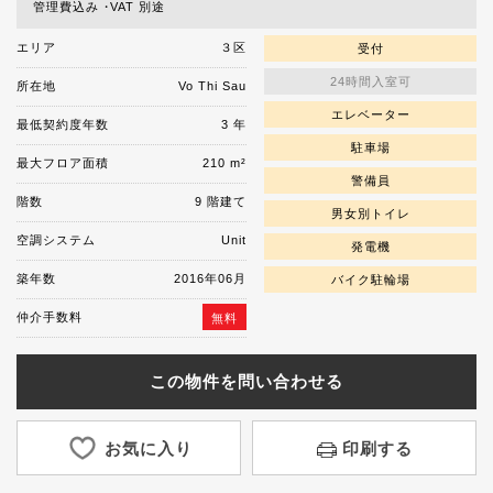
管理費込み
VAT 別途
エリア
３区
受付
24時間入室可
所在地
Vo Thi Sau
エレベーター
最低契約度年数
3 年
駐車場
最大フロア面積
210 m²
警備員
階数
9 階建て
男女別トイレ
空調システム
Unit
発電機
築年数
2016年06月
バイク駐輪場
仲介手数料
無料
この物件を問い合わせる
お気に入り
印刷する